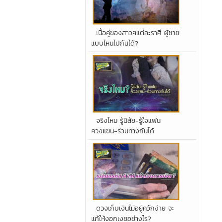
เนื้อคู่ของสาวๆแต่ละราศี ผู้ชาย
แบบไหนไปกันได้?
จริงไหม รู้นิสัย-รู้ใจแฟน
ควงแขน-ร่วมทางกันได้
ดวงเก็บเงินไม่อยู่ควักง่าย จะ
แก้ให้งอกเงยอย่างไร?