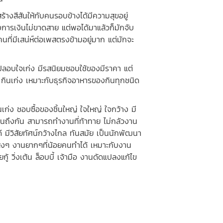
งสีสันให้กับคนรอบข้างได้มีความสุขอยู่
การเงินไม่ขาดสาย แต่พอได้มาแล้วก็มักจับ
นที่มีเสน่ห์ต่อเพสตรงข้ามอยู่มาก แต่มักจะ
ปลอบใจเก่ง มีรสนิยมชอบใช้ของมีราคา แต่
 กินเก่ง เหมาะกับธุรกิจอาหารของกินทุกชนิด
ก่ง ชอบซื้อของชิ้นใหญ่ ใจใหญ่ ใจกว้าง มี
ไหนถึงกัน สามารถทำงานที่ท้าทาย ไม่กลัวงาน
ดี มีวิสัยทัศน์กว้างไกล ทันสมัย เป็นนักพัฒนา
ยงสูงๆ งานยากๆที่น้อยคนทำได้ เหมาะกับงาน
้ วิ่งเต้น ล็อบบี้ เจ้ามือ งานดัดแปลงแก้ไข