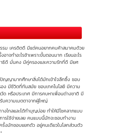
รรม เครดิตดี มีแต่คนอยากคบค้าสมาคมด้วย
ครั้งอาจทำอะไรช้าเพราะขั้นตอนมาก เรียนอะไร
ิดี มั่นคง มีคู่ครองและความรักที่ดี มียศ
ัญญามากศึกษาสิ่งได้มักเข้าใจลึกซึ้ง ชอบ
มครอง มีชีวิตที่ทันสมัย ชอบเทคโนโลยี มีความ
หวัด หรือประเทศ มีการคบหาเพื่อนต่างชาติ มี
้รับความเมตตาจากผู้ใหญ่
นทางไกลและได้ทำบุญบ่อย ทำให้มีโชคลาภแบบ
องการใช้จ่ายเลย คนแบบนี้มักจะชอบทำงาน
ครั้งมักชอบแยกตัว อยู่คนเดียวในโลกส่วนตัว
น