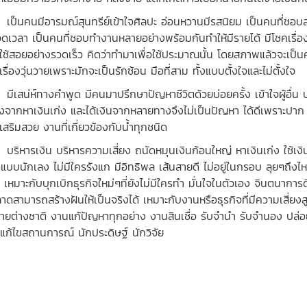
นคนมีอารมณ์สุนทรีย์เข้าใจศิลปะ อ่อนหวานมีรสนิยม เป็นคนที่ชอบสร้า
ดเวลา เป็นคนที่ชอบทำงานหลายอย่างพร้อมกันทำให้มีรายได้ มีโชคเรื่อง
ยใช้สอยอย่างรวดเร็ว คิดว่าทำมาเพื่อใช้ประมาณนั้น โดยสภาพแล้วจะเป็นค
เรื่องวุ่นวายเพราะมักจะเป็นรักซ้อน มือที่สาม ทั้งแบบตั้งใจและไม่ตั้งใจ
สน่ห์ทางคำพูด มีคนมาปรึกษาปัญหาชีวิตด้วยบ่อยครั้ง เข้าใจผู้อื่น 
่องจากหาเงินเก่ง และได้เงินจากหลายทางจึงไม่เป็นปัญหา ได้ดีเพราะปาก
เสริมสวย งานที่เกี่ยวข้องกับน้ำทุกชนิด
หารเงิน บริหารความเสี่ยง ถนัดหมุนเงินก้อนใหญ่ หาเงินเก่ง ใช้เงินเ
แบบนักเลง ไม่มีใครรังแก มีอิทธิพล เส้นสายดี ไม่อยู่ในกรอบ ลุยๆถึง
 เหมาะกับบุกเบิกธุรกิจใหม่ๆที่ยังไม่มีใครทำ มั่นใจในตัวเอง จินตนาการ
ฉลาดสามารถสร้างฝันให้เป็นจริงได้ เหมาะกับงานหรือธุรกิจที่มีความเสี่
ขายต่างชาติ งานแก้ปัญหาทุกอย่าง งานสินเชื่อ รับจำนำ รับจำนอง ปล่อยกู
แก้ไขสถานการณ์ นักประดิษฐ์ นักวิจัย