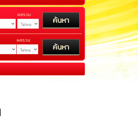
ผลรวม
ผลรวม
1