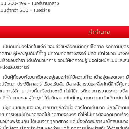
แนน 200-499 = เบอร์ปานกลาง
นนต่ำกว่า 200 = เบอร์ร้าย
คำทำนาย
นคนที่มองโลกในแง่ดี ชอบช่วยเหลือคนตกทุกข์ได้ยาก รักความยุติธ
ขาดสาย ผู้ใหญ่อุปถัมภ์ค้ำชู มีความคิดสร้างสรรค์ มีสติ เข้าใจชีวิต บาง
ยนเร็วชอบตำรา เด่นด้านวิชาการ ชอบใฝ่หาความรู้ มีจิดใจหนักแน่นและสมาธ
หน่งและบริวารดี
นผู้ที่ชอบพัฒนาตัวเองอยู่เสมอทำให้มีความก้าวหน้าอยู่ตลอดเวลา มีป
องปรัชญา ประวัติศาสตร์ เรื่องเร้นลับ มีลางสังหรณ์และสิ่งศักดิ์สิทธิ์คุ้
ดในการใช้ภาษาต่างถิ่นหรือต่างชาติ ทำให้มีการติดต่อการงานระหว่างจัง
มคิดในแบบของผู้ใหญ่ทำให้สนิทสนมกับผู้ใหญ่มากกว่าคนวัยเดียวกัน ได
ู้คนนิยมชมชอบอยู่มากมาย ถือว่าชื่อเสียงโดดเด่นมาก มักจะได้เดิ
๊คๆ การเงินมีเข้ามาตลอดไม่ขาดสายจริงๆๆ ทำให้ไม่เคยต้องคิดมากเรื่
ยอย่างพร้อมกัน ได้เงินจากทุกทิศทาง แต่เนื่องด้วยมีอารมณ์ศิลปินบาง
้เมื่อมีความรักจะรักง่าย หลงง่าย แต่ก็เกิดการเบื่อหน่ายกันได้ง่ายเช่นกั