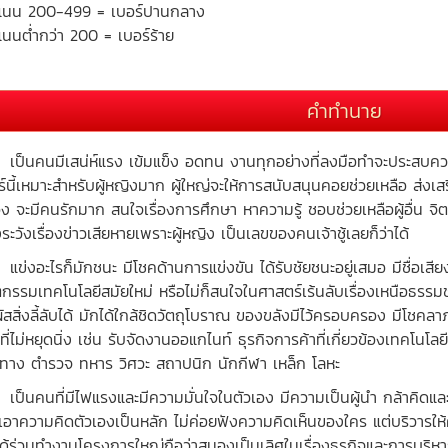
แนน 200-499 = เบอร์ปานกลาง
นนต่ำกว่า 200 = เบอร์ร้าย
คำทำนาย
นคนมีเสน่ห์แรง เข้มแข็ง อดทน งานทุกอย่างที่ลงมือทำจะประสบควา
์นี้เหมาะสำหรับผู้หญิงมาก ผู้ใหญ่จะให้การสนับสนุนคอยช่วยเหลือ ส่งเสริ
ง จะมีคนรักมาก สนใจเรื่องการศึกษา หาความรู้ ชอบช่วยเหลือผู้อื่น จิตใ
ระวังเรื่องข่าวเสียหายเพราะผู้หญิง เป็นเลขของคนเจ้าชู้เลยก็ว่าได้
งอะไรก็มักชนะ มีโชคด้านการแข่งขัน ได้รับชัยชนะอยู่เสมอ มีชื่อเสียง
ตกรรมเทคโนโลยีสมัยใหม่ หรือไม่ก็สนใจในศาสตร์เร้นลับเรื่องเหนือธรรมช
ผัสสิ่งลี้ลับได้ มักได้ใกล้ชิดวัตถุโบราณ ของขลังมีไว้ครอบครอง มีโช
ที่ไม่หยุดนิ่ง เช่น รับจัดงานออแกไนท์ ธุรกิจการค้าที่เกี่ยวข้องเทคโนโ
นทาง ตำรวจ ทหาร วิศวะ สถาปนิก นักกีฬา เหล็ก โลหะ
นคนที่มีไฟแรงและมีความมั่นใจในตัวเอง มีความเป็นผู้นำ กล้าคิดและ
 เอาความคิดตัวเองเป็นหลัก ไม่ค่อยฟังความคิดเห็นของใคร แต่บริวารให้
ได้ร่วมทำงานโครงการใหญ่ถือว่าสมองเป็นเลิศในเรื่องธุรกิจและการบริห