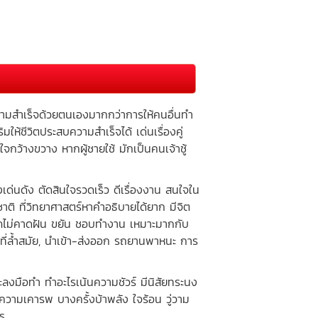
มสำเร็จด้วยตนเองมากกว่าการให้คนอื่นทำ
มให้ชีวิตประสบความสำเร็จได้ เด่นเรื่องคู่
จกว้างขวาง หากผู้ชายใช้ มักเป็นคนเจ้าชู้
เด่นดัง ตัดสินใจรวดเร็ว ดีเรื่องงาน สนใจใน
าติ ที่วิทยาศาสตร์หาคำอธิบายได้ยาก มีจิต
คลาภไม่คาดฝัน ขยัน ชอบทำงาน เหมาะมากกับ
ลยีที่ล้ำสมัย, นำเข้า-ส่งออก รถยานพาหนะ การ
ลงมือทำ ทำอะไรเน้นความชัวร์ มีนิสัยทระนง
ความเคารพ บางครั้งบ้าพลัง ใจร้อน วู่วาม
าร