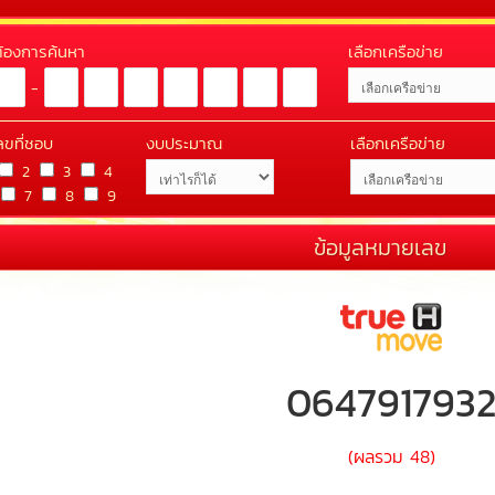
่ต้องการค้นหา
เลือกเครือข่าย
-
ลขที่ชอบ
งบประมาณ
เลือกเครือข่าย
2
3
4
7
8
9
ข้อมูลหมายเลข
064791793
(ผลรวม 48)