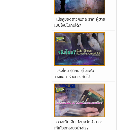
เนื้อคู่ของสาวๆแต่ละราศี ผู้ชาย
แบบไหนไปกันได้?
จริงไหม รู้นิสัย-รู้ใจแฟน
ควงแขน-ร่วมทางกันได้
ดวงเก็บเงินไม่อยู่ควักง่าย จะ
แก้ให้งอกเงยอย่างไร?