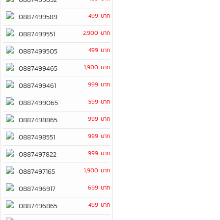
499 บาท
0887499589
2,900 บาท
0887499551
499 บาท
0887499505
1,900 บาท
0887499465
999 บาท
0887499461
599 บาท
0887499065
999 บาท
0887498865
999 บาท
0887498551
999 บาท
0887497822
1,900 บาท
0887497165
699 บาท
0887496917
499 บาท
0887496865