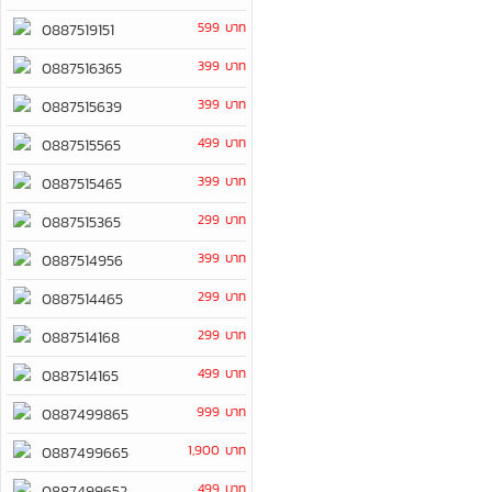
599 บาท
0887519151
399 บาท
0887516365
399 บาท
0887515639
499 บาท
0887515565
399 บาท
0887515465
299 บาท
0887515365
399 บาท
0887514956
299 บาท
0887514465
299 บาท
0887514168
499 บาท
0887514165
999 บาท
0887499865
1,900 บาท
0887499665
499 บาท
0887499652