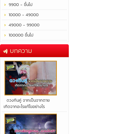
9900 - ขึ้นไป
10000 - 49000
49000 - 99000
100000 ขึ้นไป
บทความ
​ดวงกินคู่ จากเป็นจากตาย
เกิดจากอะไรแก้ไขอย่างไร