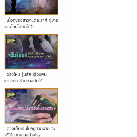
เนื้อคู่ของสาวๆแต่ละราศี ผู้ชาย
แบบไหนไปกันได้?
จริงไหม รู้นิสัย-รู้ใจแฟน
ควงแขน-ร่วมทางกันได้
ดวงเก็บเงินไม่อยู่ควักง่าย จะ
แก้ให้งอกเงยอย่างไร?