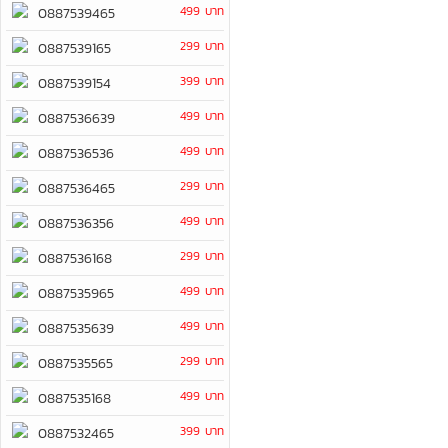
499 บาท
0887539465
299 บาท
0887539165
399 บาท
0887539154
499 บาท
0887536639
499 บาท
0887536536
299 บาท
0887536465
499 บาท
0887536356
299 บาท
0887536168
499 บาท
0887535965
499 บาท
0887535639
299 บาท
0887535565
499 บาท
0887535168
399 บาท
0887532465