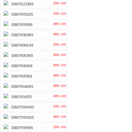
299 บาท
0887622365
299 บาท
0887619265
499 บาท
0887619168
499 บาท
0887616965
399 บาท
0887616639
499 บาท
0887616365
499 บาท
0887616168
499 บาท
0887615168
499 บาท
0887614665
499 บาท
0887614551
299 บาท
0887599465
499 บาท
0887599265
299 บาท
0887599165