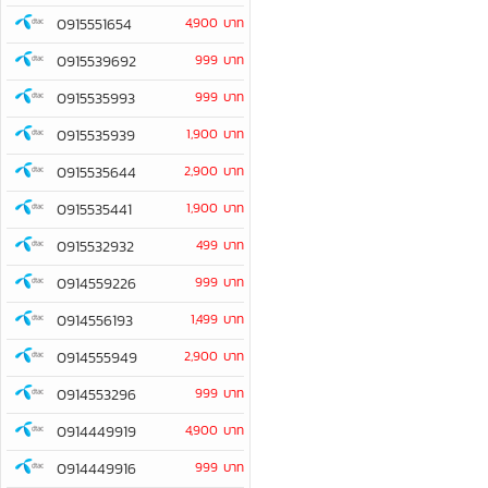
0915551654
4,900 บาท
0915539692
999 บาท
0915535993
999 บาท
0915535939
1,900 บาท
0915535644
2,900 บาท
0915535441
1,900 บาท
0915532932
499 บาท
0914559226
999 บาท
0914556193
1,499 บาท
0914555949
2,900 บาท
0914553296
999 บาท
0914449919
4,900 บาท
0914449916
999 บาท