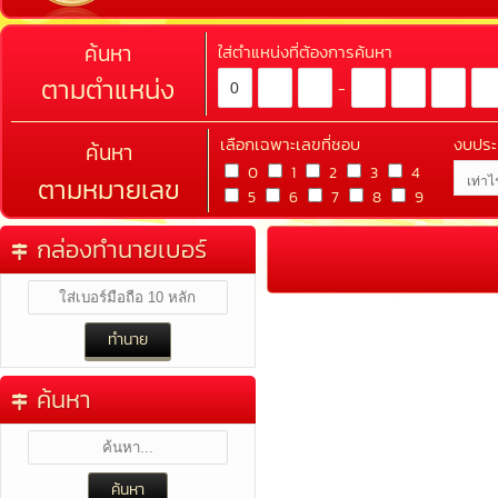
ค้นหา
ใส่ตำแหน่งที่ต้องการค้นหา
ตามตำแหน่ง
-
เลือกเฉพาะเลขที่ชอบ
งบปร
ค้นหา
0
1
2
3
4
ตามหมายเลข
5
6
7
8
9
กล่องทำนายเบอร์
ค้นหา