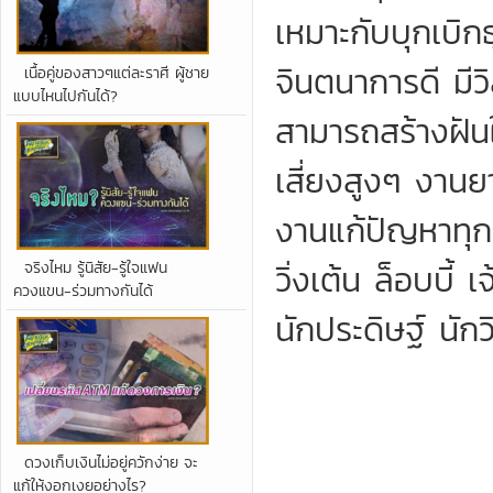
เหมาะกับบุกเบิกธ
จินตนาการดี มีว
เนื้อคู่ของสาวๆแต่ละราศี ผู้ชาย
แบบไหนไปกันได้?
สามารถสร้างฝันให
เสี่ยงสูงๆ งานย
งานแก้ปัญหาทุกอ
วิ่งเต้น ล็อบบี
จริงไหม รู้นิสัย-รู้ใจแฟน
ควงแขน-ร่วมทางกันได้
นักประดิษฐ์ นักว
ดวงเก็บเงินไม่อยู่ควักง่าย จะ
แก้ให้งอกเงยอย่างไร?