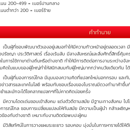
แนน 200-499 = เบอร์ปานกลาง
นนต่ำกว่า 200 = เบอร์ร้าย
คำทำนาย
นผู้ที่ชอบพัฒนาตัวเองอยู่เสมอทำให้มีความก้าวหน้าอยู่ตลอดเวลา มีป
องปรัชญา ประวัติศาสตร์ เรื่องเร้นลับ มีลางสังหรณ์และสิ่งศักดิ์สิทธิ์คุ้
ดในการใช้ภาษาต่างถิ่นหรือต่างชาติ ทำให้มีการติดต่อการงานระหว่างจัง
มคิดในแบบของผู้ใหญ่ทำให้สนิทสนมกับผู้ใหญ่มากกว่าคนวัยเดียวกัน ได
นผู้ที่มองการณ์ไกล มีมุมมองความคิดที่แปลกใหม่นอกกรอบ และทันส
่องข่าวสารและเทคโนโลยี พร้อมกับชอบเรื่องของโบราณมีดวงทำมาค้าขึ้นกั
นยำและมักจะได้โชคลาภแปลกๆที่ไม่คาดคิดบ่อยครั้ง
วามโดดเด่นชอบเข้าสังคม แต่งตัวดีตามสมัย มีฐานะทางสังคม ไปไหนมักเ
การณ์ไกล ชอบการเปลี่ยนแปลงให้ทันสมัย มีความเป็นผู้นำ กล้าเผชิญ
่ยวข้องกับต่างชาติ เหมาะกับงานติดต่อพบปะผู้คน
ิสัยทัศน์ในการวางแผนระยะยาว รอบคอบ มุ่งมั่นในการหารายได้ให้ดีขึ