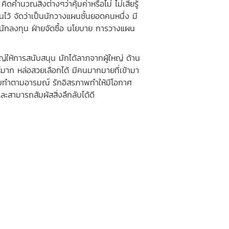
คำนวณสิ่งต่างๆว่าคุ้มค่าหรือไม่ ไม่เสียรู้
ไว้ จัดว่าเป็นนักวางแผนชั้นยอดคนหนึ่ง มี
 นักลงทุน ฝ่ายจัดซื้อ นโยบาย การวางแผน
ให้การสนับสนุน มักได้ลาภจากผู้ใหญ่ ด้าน
ห์มาก หล่อสวยเลือกได้ มีคนมากมายที่เข้ามา
ะชอบทำตามอารมณ์ รักอิสรภาพทำให้มีโอกาศ
ะสามารถสัมผัสสิ่งลึกลับได้ดี