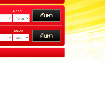
ผลรวม
ผลรวม
5