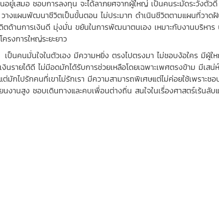
ินอยู่เสมอ ชอบการลงทุน จะได้ลาภยศจากผู้ใหญ่ เป็นคนระมัดระวังตัวดี คิด
 วางแผนพัฒนาชีวิตเป็นขั้นตอน ไม่ประมาท ดำเนินชีวิตตามแผนที่วาดฝัน
ดิตด้านการเงินดี มุ่งมั่น ขยันในการพัฒนาตนเอง เหมาะกับงานบริหาร
โครงการใหญ่ระยะยาว
นคนมั่นใจในตัวเอง มีความหยิ่ง ตรงไปตรงมา ไม่ชอบง้อใคร มีผู้ใหญ่
เงินรายได้ดี ไม่มีอดมักได้รับการช่วยเหลือโดยเฉพาะเพศตรงข้าม มีเสน่
 แต่มักไปรักคนที่เขาไม่รักเรา มีความสามารถพิเศษแต่ไม่ค่อยใช้เพรา
ี่ยนงานสูง ชอบเดินทางและคบเพื่อนต่างถิ่น สนใจในเรื่องศาสตร์เร้นลับแล