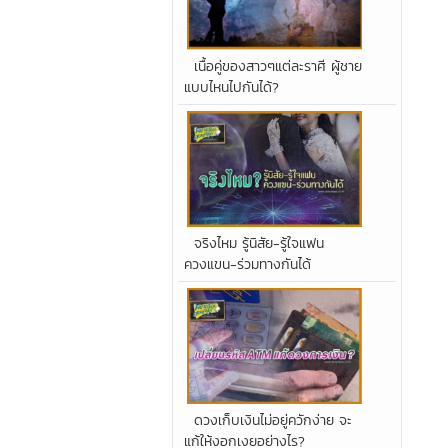
เนื้อคู่ของสาวๆแต่ละราศี ผู้ชาย
แบบไหนไปกันได้?
จริงไหม รู้นิสัย-รู้ใจแฟน
ควงแขน-ร่วมทางกันได้
ดวงเก็บเงินไม่อยู่ควักง่าย จะ
แก้ให้งอกเงยอย่างไร?