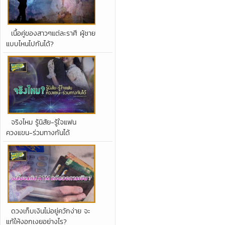
เนื้อคู่ของสาวๆแต่ละราศี ผู้ชาย
แบบไหนไปกันได้?
จริงไหม รู้นิสัย-รู้ใจแฟน
ควงแขน-ร่วมทางกันได้
ดวงเก็บเงินไม่อยู่ควักง่าย จะ
แก้ให้งอกเงยอย่างไร?