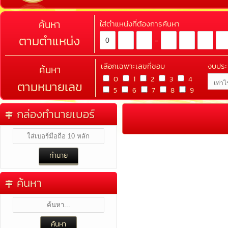
ค้นหา
ใส่ตำแหน่งที่ต้องการค้นหา
ตามตำแหน่ง
-
เลือกเฉพาะเลขที่ชอบ
งบปร
ค้นหา
0
1
2
3
4
ตามหมายเลข
5
6
7
8
9
กล่องทำนายเบอร์
ค้นหา