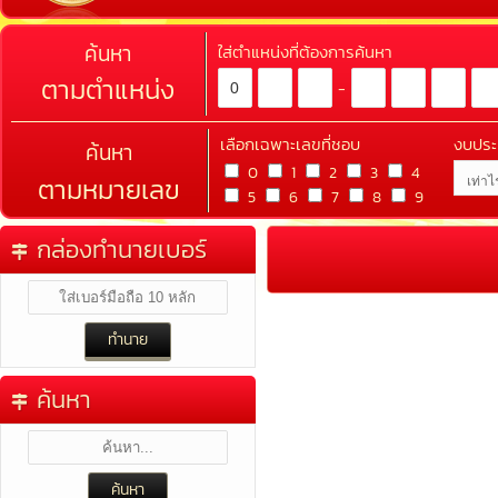
ค้นหา
ใส่ตำแหน่งที่ต้องการค้นหา
ตามตำแหน่ง
-
เลือกเฉพาะเลขที่ชอบ
งบปร
ค้นหา
0
1
2
3
4
ตามหมายเลข
5
6
7
8
9
กล่องทำนายเบอร์
ค้นหา