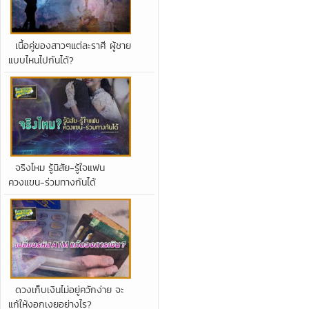
เนื้อคู่ของสาวๆแต่ละราศี ผู้ชาย
แบบไหนไปกันได้?
จริงไหม รู้นิสัย-รู้ใจแฟน
ควงแขน-ร่วมทางกันได้
ดวงเก็บเงินไม่อยู่ควักง่าย จะ
แก้ให้งอกเงยอย่างไร?