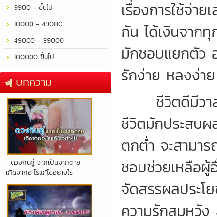
เรื่องการใช้จ่
9900 - ขึ้นไป
10000 - 49000
กัน ได้เงินจากท
49000 - 99000
มักชอบแยกตัว อย
100000 ขึ้นไป
รักง่าย หลงง่าย 
บทความ
ชีวิตดีมีวาสน
ชีวิตมักประสบผลสำ
ตกต่ำ จะสามารถร
ชอบช่วยเหลือผู
​ดวงกินคู่ จากเป็นจากตาย
เกิดจากอะไรแก้ไขอย่างไร
จัดสรรผลประโยชน
ความรักสมหวัง 