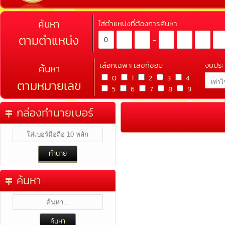
ค้นหา
ใส่ตำแหน่งที่ต้องการค้นหา
ตามตำแหน่ง
-
เลือกเฉพาะเลขที่ชอบ
งบปร
ค้นหา
0
1
2
3
4
ตามหมายเลข
5
6
7
8
9
กล่องทำนายเบอร์
ค้นหา