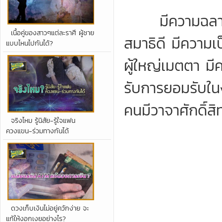
มีความฉลาดรอบ
เนื้อคู่ของสาวๆแต่ละราศี ผู้ชาย
สมาธิดี มีความเป
แบบไหนไปกันได้?
ผู้ใหญ่เมตตา มี
รับการยอมรับใน
คนมีวาจาศักดิ์สิท
จริงไหม รู้นิสัย-รู้ใจแฟน
ควงแขน-ร่วมทางกันได้
ดวงเก็บเงินไม่อยู่ควักง่าย จะ
แก้ให้งอกเงยอย่างไร?