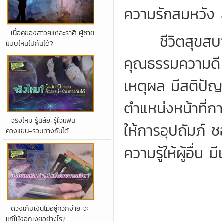
ความรักสมหวัง 
เนื้อคู่ของสาวๆแต่ละราศี ผู้ชาย
ชีวิตสุขสบาย 
แบบไหนไปกันได้?
คุณธรรมความดี มี
เหตุผล มีสติปัญ
ตำแหน่งหน้าที่กา
จริงไหม รู้นิสัย-รู้ใจแฟน
ให้การอุปถัมภ์
ควงแขน-ร่วมทางกันได้
ความรู้ให้ผู้อื่
ดวงเก็บเงินไม่อยู่ควักง่าย จะ
แก้ให้งอกเงยอย่างไร?