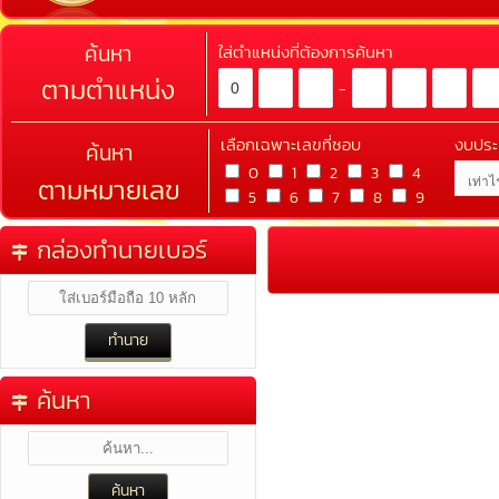
ค้นหา
ใส่ตำแหน่งที่ต้องการค้นหา
ตามตำแหน่ง
-
เลือกเฉพาะเลขที่ชอบ
งบปร
ค้นหา
0
1
2
3
4
ตามหมายเลข
5
6
7
8
9
กล่องทำนายเบอร์
ค้นหา