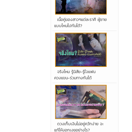
เนื้อคู่ของสาวๆแต่ละราศี ผู้ชาย
แบบไหนไปกันได้?
จริงไหม รู้นิสัย-รู้ใจแฟน
ควงแขน-ร่วมทางกันได้
ดวงเก็บเงินไม่อยู่ควักง่าย จะ
แก้ให้งอกเงยอย่างไร?