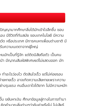
ัญญามากศึกษาสิ่งได้มักเข้าใจลึกซึ้ง ชอบ
มครอง มีชีวิตที่ทันสมัย ชอบเทคโนโลยี มีความ
หวัด หรือประเทศ มีการคบหาเพื่อนต่างชาติ มี
้รับความเมตตาจากผู้ใหญ่
ป็นที่รู้จัก แต่ติดนิสัยถือตัว เป็นคน
หน้า มีญาณสัมผัสพิเศษแต่ไม่แสดงออก มัก
ทำอะไรว่องไว ตัดสินใจเร็ว แต่ไม่ค่อยรอบ
ง่ายหายเร็ว อาจเกิดความเสียหายเพราะความ
่างรุนแรง คนอื่นเดาใจได้ยาก ไม่มีความหนัก
้น ขยันหาเงิน ศึกษาข้อมูลลู่ทางในการทำมา
คำนวณสิ่งต่างๆว่าคุ้มค่าหรือไม่ ไม่เสียรู้