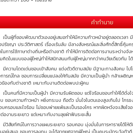
คำทำนาย
นผู้ที่ชอบพัฒนาตัวเองอยู่เสมอทำให้มีความก้าวหน้าอยู่ตลอดเวลา มีป
องปรัชญา ประวัติศาสตร์ เรื่องเร้นลับ มีลางสังหรณ์และสิ่งศักดิ์สิทธิ์คุ้
ดในการใช้ภาษาต่างถิ่นหรือต่างชาติ ทำให้มีการติดต่อการงานระหว่างจัง
มคิดในแบบของผู้ใหญ่ทำให้สนิทสนมกับผู้ใหญ่มากกว่าคนวัยเดียวกัน ได
วามโดดเด่นชอบเข้าสังคม แต่งตัวดีตามสมัย มีฐานะทางสังคม ไปไหนมักเ
การณ์ไกล ชอบการเปลี่ยนแปลงให้ทันสมัย มีความเป็นผู้นำ กล้าเผชิญ
่ยวข้องกับต่างชาติ เหมาะกับงานติดต่อพบปะผู้คน
นคนที่มีความเป็นผู้นำ มีความรับผิดชอบ แต่ใจร้อนชอบทำให้ได้ดั่งใจ 
บ ชอบความก้าวหน้า หยิ่งทระนง ถือตัว มั่นใจในตนเองสูงเกินไป โกรธ
รอบครอบและใจร้อน ไม่ชอบพ่ายแพ้และเป็นรองใคร หากผิดหวังจะเสียใจอย
นต่องานระยะยาว แต่เหมาะกับงานลุยฝ่าฟันระยะสั้น
ิสัยทัศน์ในการวางแผนระยะยาว รอบคอบ มุ่งมั่นในการหารายได้ให้ดีขึ
ินอยู่เสมอ ชอบการลงทุน จะได้ลาภยศจากผู้ใหญ่ เป็นคนระมัดระวังตัวดี คิด