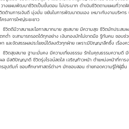
 วางแผนพัฒนาชีวิตเป็นขั้นตอน ไม่ประมาท ดำเนินชีวิตตามแผนที่วาดฝัน
ดิตด้านการเงินดี มุ่งมั่น ขยันในการพัฒนาตนเอง เหมาะกับงานบริหาร
โครงการใหญ่ระยะยาว
ิตดีมีวาสนาและโอกาสมากมาย สุขสบาย มีความสุข ชีวิตมักประสบผลสำเร็
มีตกต่ำ จะสามารถรอดได้ทุกอย่าง เงินทองมักไม่ขาดมือ รู้ทันคน ชอบช่ว
หา และจัดสรรผลประโยชน์ได้ลงตัวทุกฝ่าย เพราะมีปัญญาลึกซึ้ง เรื่องค
ิตสุขสบาย ฐานะมั่นคง มีความเที่ยงธรรม รักในคุณธรรมความดี มีบุคลิ
ผล มีสติปัญญาดี ชีวิตรุ่งโรจน์สดใส เจริญก้าวหน้า ตำแหน่งหน้าที่การงา
การอุปถัมภ์ ชอบศึกษาศาสตร์ต่างๆ มักชอบสอน ถ่ายทอดความรู้ให้ผู้อื