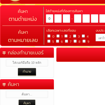
ค้นหา
ใส่ตำแหน่งที่ต้องการค้นหา
ตามตำแหน่ง
-
เลือกเฉพาะเลขที่ชอบ
งบปร
ค้นหา
0
1
2
3
4
ตามหมายเลข
5
6
7
8
9
กล่องทำนายเบอร์
ค้นหา