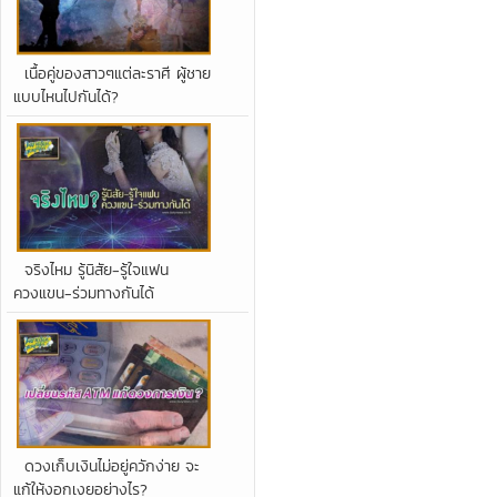
เนื้อคู่ของสาวๆแต่ละราศี ผู้ชาย
แบบไหนไปกันได้?
จริงไหม รู้นิสัย-รู้ใจแฟน
ควงแขน-ร่วมทางกันได้
ดวงเก็บเงินไม่อยู่ควักง่าย จะ
แก้ให้งอกเงยอย่างไร?