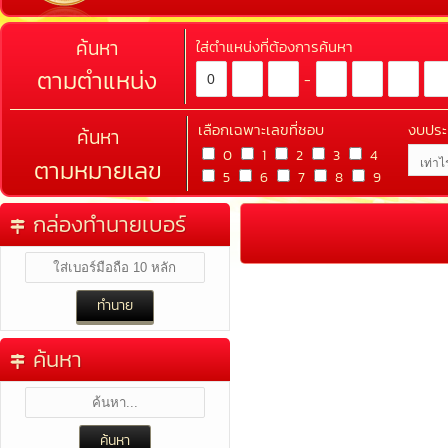
ค้นหา
ใส่ตำแหน่งที่ต้องการค้นหา
ตามตำแหน่ง
-
เลือกเฉพาะเลขที่ชอบ
งบปร
ค้นหา
0
1
2
3
4
ตามหมายเลข
5
6
7
8
9
กล่องทำนายเบอร์
ค้นหา