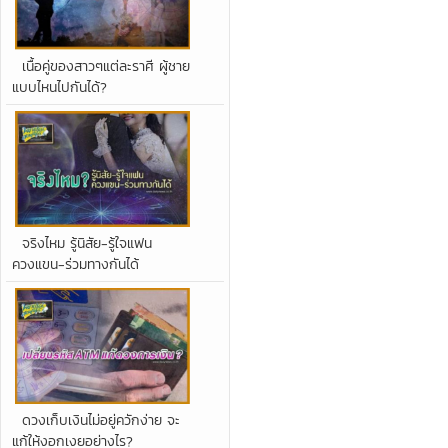
เนื้อคู่ของสาวๆแต่ละราศี ผู้ชาย
แบบไหนไปกันได้?
จริงไหม รู้นิสัย-รู้ใจแฟน
ควงแขน-ร่วมทางกันได้
ดวงเก็บเงินไม่อยู่ควักง่าย จะ
แก้ให้งอกเงยอย่างไร?