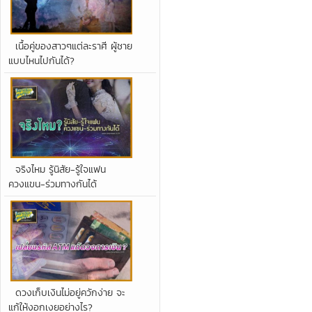
เนื้อคู่ของสาวๆแต่ละราศี ผู้ชาย
แบบไหนไปกันได้?
จริงไหม รู้นิสัย-รู้ใจแฟน
ควงแขน-ร่วมทางกันได้
ดวงเก็บเงินไม่อยู่ควักง่าย จะ
แก้ให้งอกเงยอย่างไร?