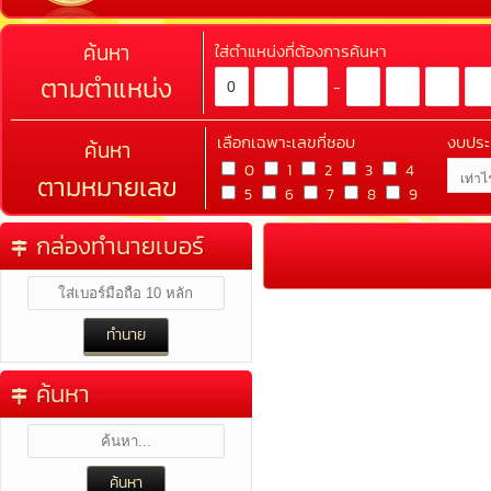
ค้นหา
ใส่ตำแหน่งที่ต้องการค้นหา
ตามตำแหน่ง
-
เลือกเฉพาะเลขที่ชอบ
งบปร
ค้นหา
0
1
2
3
4
ตามหมายเลข
5
6
7
8
9
กล่องทำนายเบอร์
ค้นหา