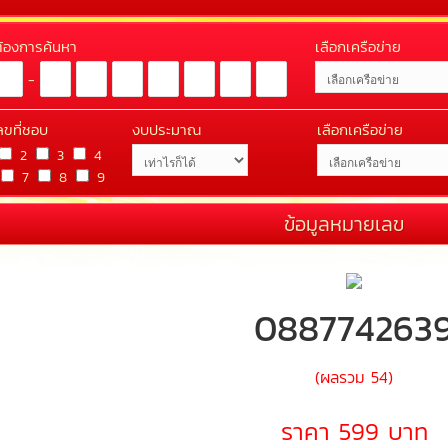
่ต้องการค้นหา
เลือกเครือข่าย
-
ลขที่ชอบ
งบประมาณ
เลือกเครือข่าย
2
3
4
7
8
9
ข้อมูลหมายเลข
088774263
(ผลรวม 54)
ราคา 599 บาท