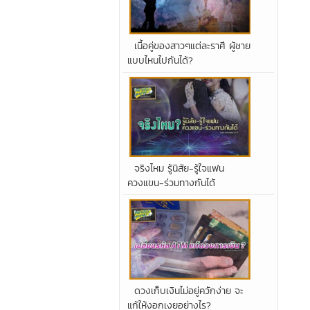
เนื้อคู่ของสาวๆแต่ละราศี ผู้ชาย
แบบไหนไปกันได้?
จริงไหม รู้นิสัย-รู้ใจแฟน
ควงแขน-ร่วมทางกันได้
ดวงเก็บเงินไม่อยู่ควักง่าย จะ
แก้ให้งอกเงยอย่างไร?