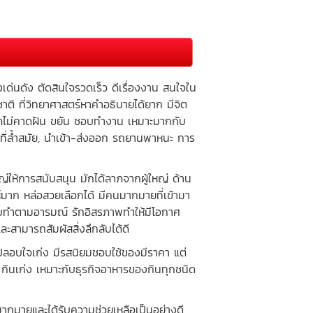
เด่นดัง ตัดสินใจรวดเร็ว ดีเรื่องงาน สนใจใน
าติ ที่วิทยาศาสตร์หาคำอธิบายได้ยาก มีจิต
คลาภไม่คาดฝัน ขยัน ชอบทำงาน เหมาะมากกับ
ลยีที่ล้ำสมัย, นำเข้า-ส่งออก รถยานพาหนะ การ
ให้การสนับสนุน มักได้ลาภจากผู้ใหญ่ ด้าน
ห์มาก หล่อสวยเลือกได้ มีคนมากมายที่เข้ามา
ะชอบทำตามอารมณ์ รักอิสรภาพทำให้มีโอกาศ
ะสามารถสัมผัสสิ่งลึกลับได้ดี
ปลอบใจเก่ง มีรสนิยมชอบใช้ของมีราคา แต่
 กินเก่ง เหมาะกับธุรกิจอาหารของกินทุกชนิด
นมากมายและได้รับความช่วยเหลือเป็นอย่างดี