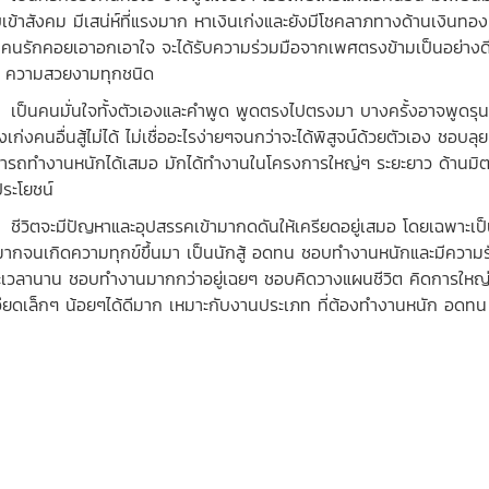
เข้าสังคม มีเสน่ห์ที่แรงมาก หาเงินเก่งและยังมีโชคลาภทางด้านเงินทอ
คนรักคอยเอาอกเอาใจ จะได้รับความร่วมมือจากเพศตรงข้ามเป็นอย่างดี 
 ความสวยงามทุกชนิด
นคนมั่นใจทั้งตัวเองและคำพูด พูดตรงไปตรงมา บางครั้งอาจพูดรุนแรง ม
งเก่งคนอื่นสู้ไม่ได้ ไม่เชื่ออะไรง่ายๆจนกว่าจะได้พิสูจน์ด้วยตัวเอง ชอบ
ารถทำงานหนักได้เสมอ มักได้ทำงานในโครงการใหญ่ๆ ระยะยาว ด้านมิตรส
ระโยชน์
ิตจะมีปัญหาและอุปสรรคเข้ามากดดันให้เครียดอยู่เสมอ โดยเฉพาะเป็
มากจนเกิดความทุกข์ขึ้นมา เป็นนักสู้ อดทน ชอบทำงานหนักและมีความรับ
ะเวลานาน ชอบทำงานมากกว่าอยู่เฉยๆ ชอบคิดวางแผนชีวิต คิดการใหญ่ 
อียดเล็กๆ น้อยๆได้ดีมาก เหมาะกับงานประเภท ที่ต้องทำงานหนัก อดทน