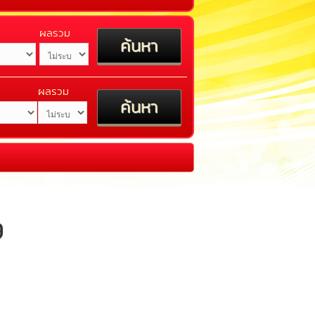
ผลรวม
ผลรวม
9