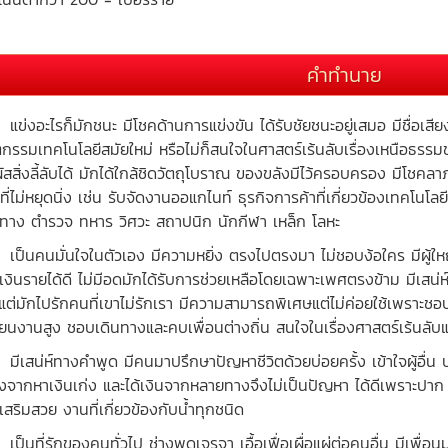
คำทำนาย
งอะไรก็มักชนะ มีโชคด้านการแข่งขัน ได้รับชัยชนะอยู่เสมอ มีชื่อเสียง
ตกรรมเทคโนโลยีสมัยใหม่ หรือไม่ก็สนใจในศาสตร์เร้นลับเรื่องเหนือธรรมช
ผัสสิ่งลี้ลับได้ มักได้ใกล้ชิดวัตถุโบราณ ของขลังมีไว้ครอบครอง มีโช
ที่ไม่หยุดนิ่ง เช่น รับจัดงานออแกไนท์ ธุรกิจการค้าที่เกี่ยวข้องเทคโนโ
นทาง ตำรวจ ทหาร วิศวะ สถาปนิก นักกีฬา เหล็ก โลหะ
นคนมั่นใจในตัวเอง มีความหยิ่ง ตรงไปตรงมา ไม่ชอบง้อใคร มีผู้ใหญ่
เงินรายได้ดี ไม่มีอดมักได้รับการช่วยเหลือโดยเฉพาะเพศตรงข้าม มีเสน่
 แต่มักไปรักคนที่เขาไม่รักเรา มีความสามารถพิเศษแต่ไม่ค่อยใช้เพรา
ี่ยนงานสูง ชอบเดินทางและคบเพื่อนต่างถิ่น สนใจในเรื่องศาสตร์เร้นลับแล
สน่ห์ทางคำพูด มีคนมาปรึกษาปัญหาชีวิตด้วยบ่อยครั้ง เข้าใจผู้อื่น 
่องจากหาเงินเก่ง และได้เงินจากหลายทางจึงไม่เป็นปัญหา ได้ดีเพราะปาก
เสริมสวย งานที่เกี่ยวข้องกับน้ำทุกชนิด
นที่รักของคนทั่วไป ช่างพูดเจรจา เอื้อเฟื่อเผื่อแผ่ต่อคนอื่น มีเพื่อ