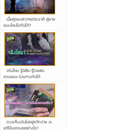
เนื้อคู่ของสาวๆแต่ละราศี ผู้ชาย
แบบไหนไปกันได้?
จริงไหม รู้นิสัย-รู้ใจแฟน
ควงแขน-ร่วมทางกันได้
ดวงเก็บเงินไม่อยู่ควักง่าย จะ
แก้ให้งอกเงยอย่างไร?