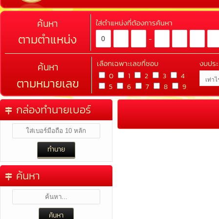
ค้นหา
ใส่ตำแหน่งที่ต้องการค้นหา
ตามตำแหน่ง
-
เลือกเฉพาะเลขที่ชอบ
งบปร
ค้นหา
0
1
2
3
4
ตามหมายเลข
5
6
7
8
9
กล่องทำนายเบอร์
ค้นหา