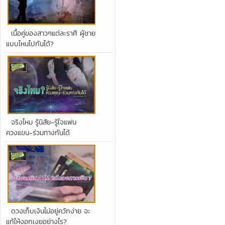
เนื้อคู่ของสาวๆแต่ละราศี ผู้ชาย
แบบไหนไปกันได้?
จริงไหม รู้นิสัย-รู้ใจแฟน
ควงแขน-ร่วมทางกันได้
ดวงเก็บเงินไม่อยู่ควักง่าย จะ
แก้ให้งอกเงยอย่างไร?