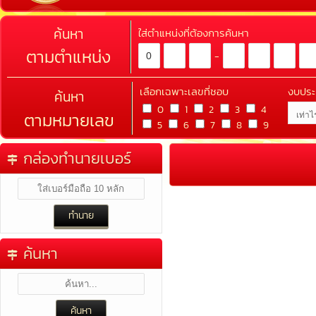
ค้นหา
ใส่ตำแหน่งที่ต้องการค้นหา
ตามตำแหน่ง
-
เลือกเฉพาะเลขที่ชอบ
งบปร
ค้นหา
0
1
2
3
4
ตามหมายเลข
5
6
7
8
9
กล่องทำนายเบอร์
ค้นหา