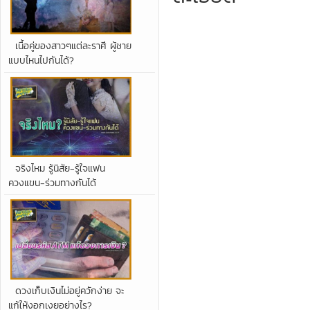
เนื้อคู่ของสาวๆแต่ละราศี ผู้ชาย
แบบไหนไปกันได้?
จริงไหม รู้นิสัย-รู้ใจแฟน
ควงแขน-ร่วมทางกันได้
ดวงเก็บเงินไม่อยู่ควักง่าย จะ
แก้ให้งอกเงยอย่างไร?