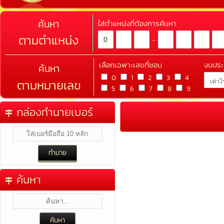
ค้นหา
ใส่ตำแหน่งที่ต้องการค้นหา
ตามตำแหน่ง
-
เลือกเฉพาะเลขที่ชอบ
งบปร
ค้นหา
0
1
2
3
4
ตามหมายเลข
5
6
7
8
9
กล่องทำนายเบอร์
ค้นหา