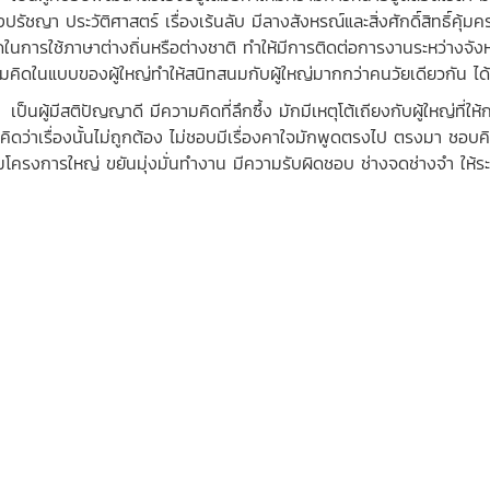
องปรัชญา ประวัติศาสตร์ เรื่องเร้นลับ มีลางสังหรณ์และสิ่งศักดิ์สิทธิ์คุ้
ดในการใช้ภาษาต่างถิ่นหรือต่างชาติ ทำให้มีการติดต่อการงานระหว่างจัง
มคิดในแบบของผู้ใหญ่ทำให้สนิทสนมกับผู้ใหญ่มากกว่าคนวัยเดียวกัน ได
นผู้มีสติปัญญาดี มีความคิดที่ลึกซึ้ง มักมีเหตุโต้เถียงกับผู้ใหญ่ที่ใ
คิดว่าเรื่องนั้นไม่ถูกต้อง ไม่ชอบมีเรื่องคาใจมักพูดตรงไป ตรงมา ชอบ
ริ่มโครงการใหญ่ ขยันมุ่งมั่นทำงาน มีความรับผิดชอบ ช่างจดช่างจำ ให้ระว