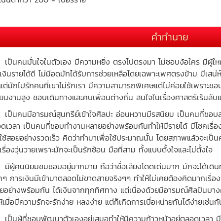
คำทำนาย
นคนมั่นใจในตัวเอง มีความหยิ่ง ตรงไปตรงมา ไม่ชอบง้อใคร มีผู้ใหญ่
เงินรายได้ดี ไม่มีอดมักได้รับการช่วยเหลือโดยเฉพาะเพศตรงข้าม มีเสน่
 แต่มักไปรักคนที่เขาไม่รักเรา มีความสามารถพิเศษแต่ไม่ค่อยใช้เพรา
ี่ยนงานสูง ชอบเดินทางและคบเพื่อนต่างถิ่น สนใจในเรื่องศาสตร์เร้นลับแล
นคนมีอารมณ์สุนทรีย์เข้าใจศิลปะ อ่อนหวานมีรสนิยม เป็นคนที่ชอบสร้า
ดเวลา เป็นคนที่ชอบทำงานหลายอย่างพร้อมกันทำให้มีรายได้ มีโชคเรื่อง
ยใช้สอยอย่างรวดเร็ว คิดว่าทำมาเพื่อใช้ประมาณนั้น โดยสภาพแล้วจะเป็นค
เรื่องวุ่นวายเพราะมักจะเป็นรักซ้อน มือที่สาม ทั้งแบบตั้งใจและไม่ตั้งใจ
ู้คนนิยมชมชอบอยู่มากมาย ถือว่าชื่อเสียงโดดเด่นมาก มักจะได้เดิ
๊คๆ การเงินมีเข้ามาตลอดไม่ขาดสายจริงๆๆ ทำให้ไม่เคยต้องคิดมากเรื่
ยอย่างพร้อมกัน ได้เงินจากทุกทิศทาง แต่เนื่องด้วยมีอารมณ์ศิลปินบาง
้เมื่อมีความรักจะรักง่าย หลงง่าย แต่ก็เกิดการเบื่อหน่ายกันได้ง่ายเช่นกั
นผู้ที่ชอบพัฒนาตัวเองอยู่เสมอทำให้มีความก้าวหน้าอยู่ตลอดเวลา มีป