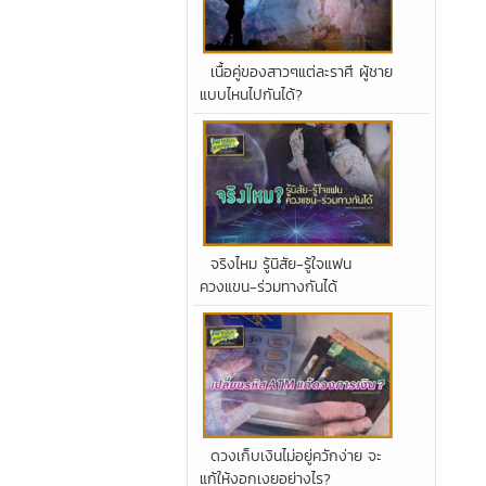
เนื้อคู่ของสาวๆแต่ละราศี ผู้ชาย
แบบไหนไปกันได้?
จริงไหม รู้นิสัย-รู้ใจแฟน
ควงแขน-ร่วมทางกันได้
ดวงเก็บเงินไม่อยู่ควักง่าย จะ
แก้ให้งอกเงยอย่างไร?