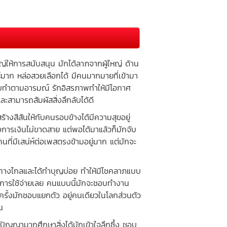
ให้การสนับสนุน มักได้ลาภจากผู้ใหญ่ ด้าน
ห์มาก หล่อสวยเลือกได้ มีคนมากมายที่เข้ามา
ะชอบทำตามอารมณ์ รักอิสรภาพทำให้มีโอกาศ
ะสามารถสัมผัสสิ่งลึกลับได้ดี
งสีสันให้กับคนรอบข้างได้มีความสุขอยู่
การเงินไม่ขาดสาย แต่พอได้มาแล้วก็มักจับ
นที่มีเสน่ห์ต่อเพสตรงข้ามอยู่มาก แต่มักจะ
นทางไกลและได้ทำบุญบ่อย ทำให้มีโชคลาภแบบ
องการใช้จ่ายเลย คนแบบนี้มักจะชอบทำงาน
ครั้งมักชอบแยกตัว อยู่คนเดียวในโลกส่วนตัว
น
ัญญามากศึกษาสิ่งได้มักเข้าใจลึกซึ้ง ชอบ