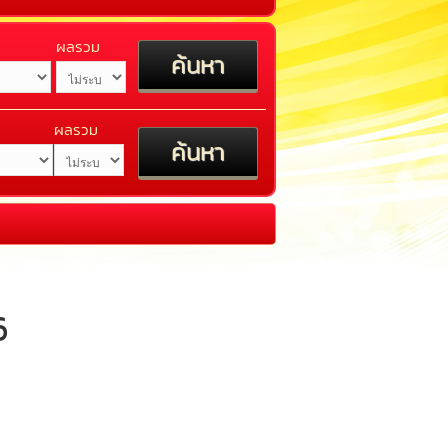
ผลรวม
ผลรวม
6