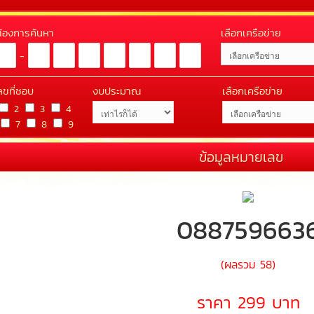
่ต้องการค้นหา
เลือกเครือข่าย
-
ลขที่ชอบ
งบประมาณ
เลือกเครือข่าย
2
3
4
7
8
9
ข้อมูลหมายเลข
088759663
(ผลรวม 58)
ราคา 299 บาท