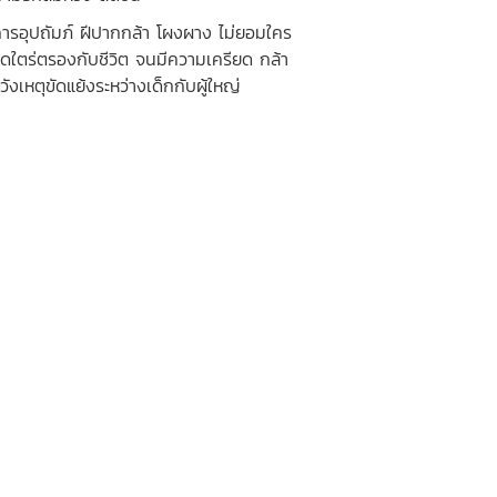
ห้การอุปถัมภ์ ฝีปากกล้า โผงผาง ไม่ยอมใคร
คิดใตร่ตรองกับชีวิต จนมีความเครียด กล้า
ังเหตุขัดแย้งระหว่างเด็กกับผู้ใหญ่