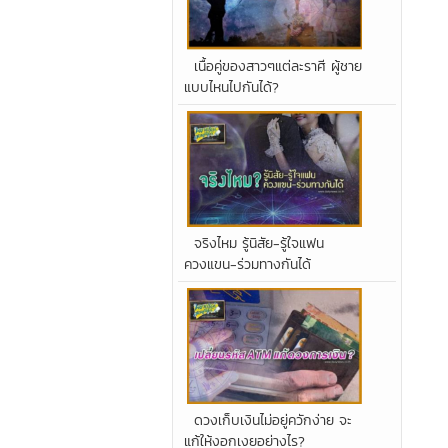
เนื้อคู่ของสาวๆแต่ละราศี ผู้ชาย
แบบไหนไปกันได้?
จริงไหม รู้นิสัย-รู้ใจแฟน
ควงแขน-ร่วมทางกันได้
ดวงเก็บเงินไม่อยู่ควักง่าย จะ
แก้ให้งอกเงยอย่างไร?