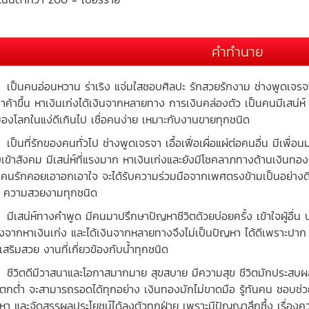
คำทำนาย
นคนอ่อนหวาน ร่าเริง แจ่มใสชอบศิลปะ รักสวยรักงาม ช่างพูดเจรจา เป
าค้าขึ้น หาเงินเก่งได้เงินจากหลายทาง การเงินคล่องตัว เป็นคนมีเสน่
มองโลกในแง่ดีเกินไป เชื่อคนง่าย เหมาะกับงานขายทุกชนิด
นที่รักของคนทั่วไป ช่างพูดเจรจา เอื้อเฟื่อเผื่อแผ่ต่อคนอื่น มีเพื่อ
เข้าสังคม มีเสน่ห์ที่แรงมาก หาเงินเก่งและยังมีโชคลาภทางด้านเงินทอ
คนรักคอยเอาอกเอาใจ จะได้รับความร่วมมือจากเพศตรงข้ามเป็นอย่างดี 
 ความสวยงามทุกชนิด
สน่ห์ทางคำพูด มีคนมาปรึกษาปัญหาชีวิตด้วยบ่อยครั้ง เข้าใจผู้อื่น 
่องจากหาเงินเก่ง และได้เงินจากหลายทางจึงไม่เป็นปัญหา ได้ดีเพราะปาก
เสริมสวย งานที่เกี่ยวข้องกับน้ำทุกชนิด
ิตดีมีวาสนาและโอกาสมากมาย สุขสบาย มีความสุข ชีวิตมักประสบผลสำเร็
มีตกต่ำ จะสามารถรอดได้ทุกอย่าง เงินทองมักไม่ขาดมือ รู้ทันคน ชอบช่ว
หา และจัดสรรผลประโยชน์ได้ลงตัวทุกฝ่าย เพราะมีปัญญาลึกซึ้ง เรื่องค