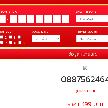
่ต้องการค้นหา
เลือกเครือข่าย
-
ลขที่ชอบ
งบประมาณ
เลือกเครือข่าย
2
3
4
7
8
9
ข้อมูลหมายเลข
088756246
(ผลรวม 50)
ราคา 499 บาท