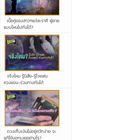
เนื้อคู่ของสาวๆแต่ละราศี ผู้ชาย
แบบไหนไปกันได้?
จริงไหม รู้นิสัย-รู้ใจแฟน
ควงแขน-ร่วมทางกันได้
ดวงเก็บเงินไม่อยู่ควักง่าย จะ
แก้ให้งอกเงยอย่างไร?