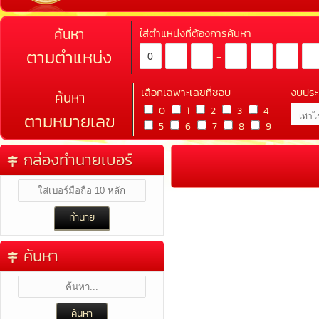
ค้นหา
ใส่ตำแหน่งที่ต้องการค้นหา
ตามตำแหน่ง
-
เลือกเฉพาะเลขที่ชอบ
งบปร
ค้นหา
0
1
2
3
4
ตามหมายเลข
5
6
7
8
9
กล่องทำนายเบอร์
ค้นหา