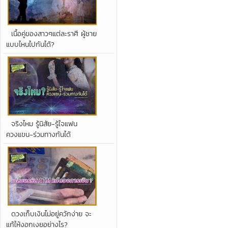
เนื้อคู่ของสาวๆแต่ละราศี ผู้ชาย
แบบไหนไปกันได้?
จริงไหม รู้นิสัย-รู้ใจแฟน
ควงแขน-ร่วมทางกันได้
ดวงเก็บเงินไม่อยู่ควักง่าย จะ
แก้ให้งอกเงยอย่างไร?