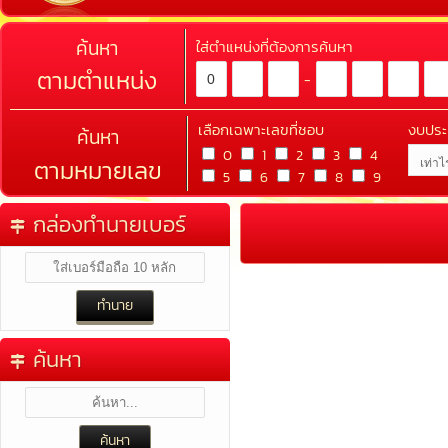
ค้นหา
ใส่ตำแหน่งที่ต้องการค้นหา
ตามตำแหน่ง
-
เลือกเฉพาะเลขที่ชอบ
งบปร
ค้นหา
0
1
2
3
4
ตามหมายเลข
5
6
7
8
9
กล่องทำนายเบอร์
ค้นหา