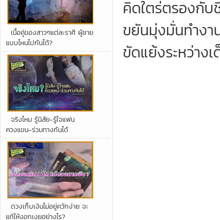
คิดใตร่ตรองกับช
ขยันมุ่งมั่นทำง
เนื้อคู่ของสาวๆแต่ละราศี ผู้ชาย
แบบไหนไปกันได้?
ขัดแย้งระหว่างเด
จริงไหม รู้นิสัย-รู้ใจแฟน
ควงแขน-ร่วมทางกันได้
ดวงเก็บเงินไม่อยู่ควักง่าย จะ
แก้ให้งอกเงยอย่างไร?