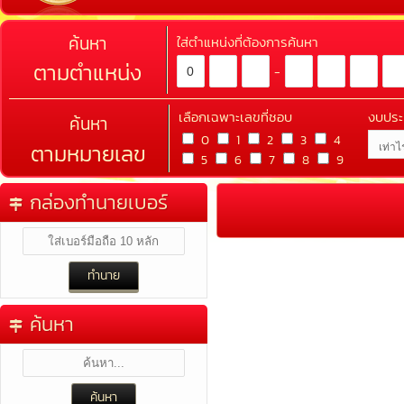
ค้นหา
ใส่ตำแหน่งที่ต้องการค้นหา
ตามตำแหน่ง
-
เลือกเฉพาะเลขที่ชอบ
งบปร
ค้นหา
0
1
2
3
4
ตามหมายเลข
5
6
7
8
9
กล่องทำนายเบอร์
ค้นหา