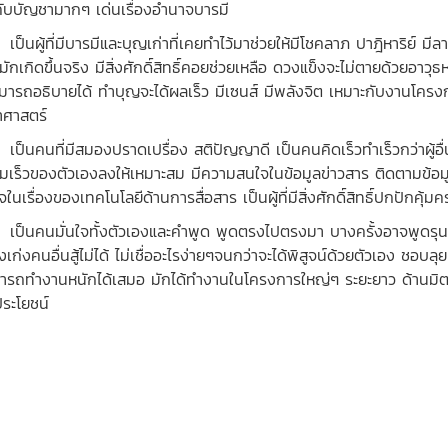
คับบัญชามากๆ เด่นเรื่องอำนาจบารมี
ผู้ที่มีบารมีและบุญเก่าที่เคยทำไว้มาช่วยให้มีโชคลาภ ปาฎิหาริย์ มีลาง
มักเกิดขึ้นจริง มีสิ่งศักดิ์สิทธิ์คอยช่วยเหลือ ดวงแข็งจะไม่ตายด้วยอาวุธหร
สมารถอธิบายได้ ทำบุญจะได้ผลเร็ว มีเซนส์ มีพลังจิต เหมาะกับงานโครงกา
าศาสตร์
นคนที่มีสมองปราดเปรื่อง สติปัญญาดี เป็นคนคิดเร็วทำเร็วกว่าผู้อื่
มเร็วของตัวเองลงให้เหมาะสม มีความสนใจในข้อมูลข่าวสาร ติดตามข้อมู
ในเรื่องของเทคโนโลยีด้านการสื่อสาร เป็นผู้ที่มีสิ่งศักดิ์สิทธิ์ปกปักคุ้ม
นคนมั่นใจทั้งตัวเองและคำพูด พูดตรงไปตรงมา บางครั้งอาจพูดรุนแรง ม
งเก่งคนอื่นสู้ไม่ได้ ไม่เชื่ออะไรง่ายๆจนกว่าจะได้พิสูจน์ด้วยตัวเอง ชอบ
ารถทำงานหนักได้เสมอ มักได้ทำงานในโครงการใหญ่ๆ ระยะยาว ด้านมิตรส
ระโยชน์