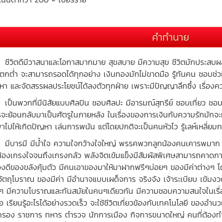
คำทำนาย
ิตดีมีวาสนาและโอกาสมากมาย สุขสบาย มีความสุข ชีวิตมักประสบผลสำเร็
มีตกต่ำ จะสามารถรอดได้ทุกอย่าง เงินทองมักไม่ขาดมือ รู้ทันคน ชอบช่ว
หา และจัดสรรผลประโยชน์ได้ลงตัวทุกฝ่าย เพราะมีปัญญาลึกซึ้ง เรื่องค
นพวกที่มีนิสัยแบบศิลปิน ชอบศิลปะ มีอารมณ์สุทรีย์ ชอบเที่ยว ชอบเข
รจะย้อนกลับมาเป็นศัตรูในภายหลัง ในเรื่องของการเงินกับความรักมักจ
าไปให้เกิดปัญหา เล่นการพนัน แต่โดยปกติจะเป็นคนหัวไว รู้เลห์เหลี่ยม
ารมี มีน้ำใจ ความใจกว้างใจใหญ่ พรรคพวกลูกน้องคนเคารพมาก ม
น้องเกรงใจจนถึงเกรงกลัว พลังจิตเข้มแข็งมีสัมผัสพิเศษสามารถคาดก
องดีของขลังคุ้มตัว มีคนเอาของมาให้มาฝากฟรีๆบ่อยๆ ของมีค่าต่าง
าวัตถุโบราณ ของมีค่า มีอำนาจแบบเผด็จการ จริงจัง เจ้าระเบียบ เ
่ๆ มีความโบราณและทันสมัยในคนๆเดียวกัน มีความชอบความสนใจในเรื่อ
อ เรียนรู้อะไรได้อย่างรวดเร็ว จะใช้ชีวิตเกี่ยวข้องกับเทคโนโลยี ของ
รอง ราชการ ทหาร ตำรวจ นักการเมือง กิจการขนาดใหญ่ คนที่ต้องทำ