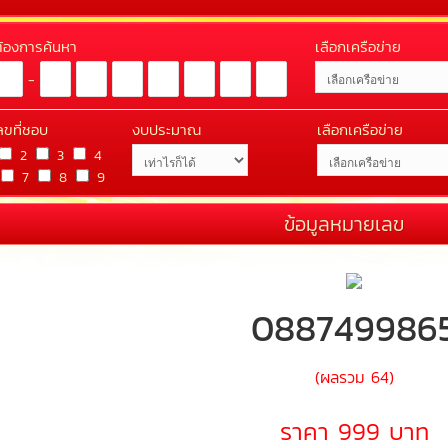
่ต้องการค้นหา
เลือกเครือข่าย
-
ลขที่ชอบ
งบประมาณ
เลือกเครือข่าย
2
3
4
7
8
9
ข้อมูลหมายเลข
088749986
(ผลรวม 64)
ราคา 999 บาท