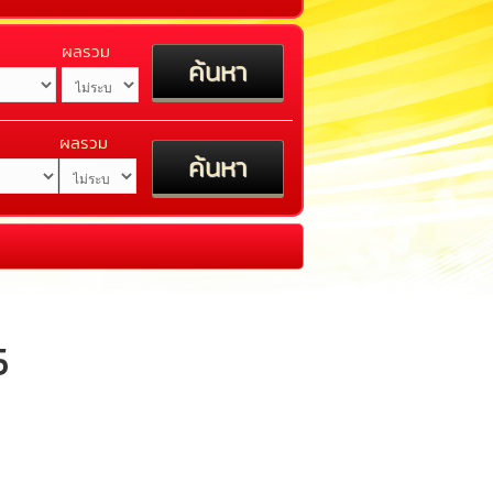
ผลรวม
ผลรวม
5