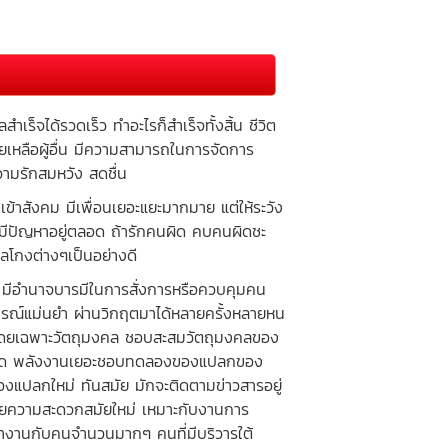
จได้รวดเร็ว ทำอะไรก็สำเร็จทั้งสิ้น ชีวิต
ยเหลือผู้อื่น มีความสามารถในการจัดการ
วามรักสมหวัง สดชื่น
้าสังคม มีเพื่อนเยอะแยะมากมาย แต่ให้ระวัง
ะมีปัญหาอยู่ตลอด ถ้ารักคนผิด คบคนผิดชะ
กลโกงต่างๆเป็นอย่างดี
ีอำนาจบารมีในการสั่งการหรือควบคุมคน
ารณ์แม่นยำ ผ่านวิกฤตมาได้หลายครั้งหลายหน
ๆ โดยเฉพาะวัตถุมงคล ชอบสะสมวัตถุมงคลของ
ข้มงวด พลังงานเยอะชอบทดลองของแปลกของ
งแปลกใหม่ ทันสมัย มักจะติดตามข่าวสารอยู่
อำนวยความสะดวกสมัยใหม่ เหมาะกับงานการ
งานกับคนจำนวนมากๆ คนที่มีบริวารใต้