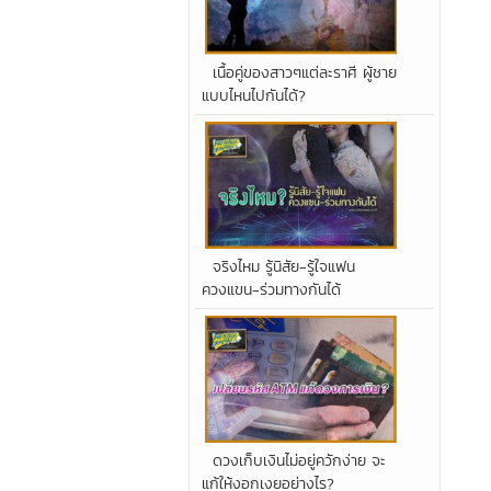
เนื้อคู่ของสาวๆแต่ละราศี ผู้ชาย
แบบไหนไปกันได้?
จริงไหม รู้นิสัย-รู้ใจแฟน
ควงแขน-ร่วมทางกันได้
ดวงเก็บเงินไม่อยู่ควักง่าย จะ
แก้ให้งอกเงยอย่างไร?