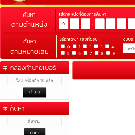
ค้นหา
ใส่ตำแหน่งที่ต้องการค้นหา
ตามตำแหน่ง
-
เลือกเฉพาะเลขที่ชอบ
งบปร
ค้นหา
0
1
2
3
4
ตามหมายเลข
5
6
7
8
9
กล่องทำนายเบอร์
ค้นหา