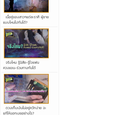
เนื้อคู่ของสาวๆแต่ละราศี ผู้ชาย
แบบไหนไปกันได้?
จริงไหม รู้นิสัย-รู้ใจแฟน
ควงแขน-ร่วมทางกันได้
ดวงเก็บเงินไม่อยู่ควักง่าย จะ
แก้ให้งอกเงยอย่างไร?