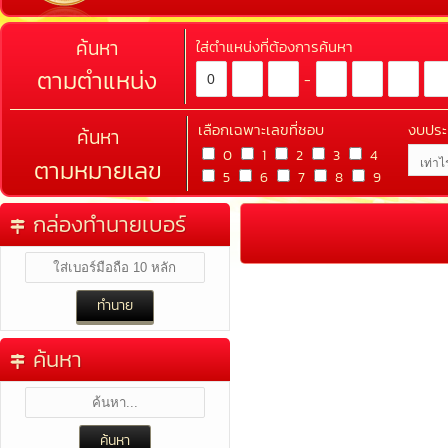
ค้นหา
ใส่ตำแหน่งที่ต้องการค้นหา
ตามตำแหน่ง
-
เลือกเฉพาะเลขที่ชอบ
งบปร
ค้นหา
0
1
2
3
4
ตามหมายเลข
5
6
7
8
9
กล่องทำนายเบอร์
ค้นหา