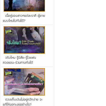
เนื้อคู่ของสาวๆแต่ละราศี ผู้ชาย
แบบไหนไปกันได้?
จริงไหม รู้นิสัย-รู้ใจแฟน
ควงแขน-ร่วมทางกันได้
ดวงเก็บเงินไม่อยู่ควักง่าย จะ
แก้ให้งอกเงยอย่างไร?