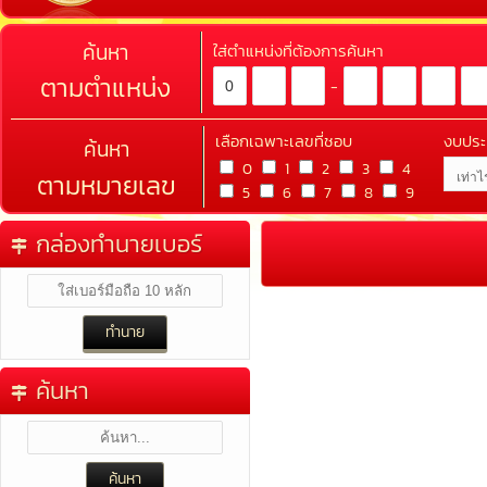
ค้นหา
ใส่ตำแหน่งที่ต้องการค้นหา
ตามตำแหน่ง
-
เลือกเฉพาะเลขที่ชอบ
งบปร
ค้นหา
0
1
2
3
4
ตามหมายเลข
5
6
7
8
9
กล่องทำนายเบอร์
ค้นหา