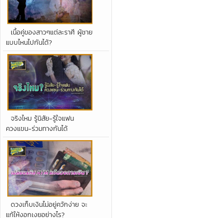
เนื้อคู่ของสาวๆแต่ละราศี ผู้ชาย
แบบไหนไปกันได้?
จริงไหม รู้นิสัย-รู้ใจแฟน
ควงแขน-ร่วมทางกันได้
ดวงเก็บเงินไม่อยู่ควักง่าย จะ
แก้ให้งอกเงยอย่างไร?