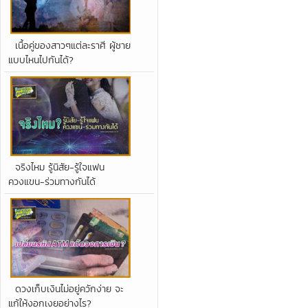
เนื้อคู่ของสาวๆแต่ละราศี ผู้ชาย
แบบไหนไปกันได้?
จริงไหม รู้นิสัย-รู้ใจแฟน
ควงแขน-ร่วมทางกันได้
ดวงเก็บเงินไม่อยู่ควักง่าย จะ
แก้ให้งอกเงยอย่างไร?