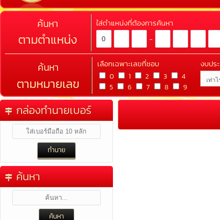
ค้นหา
ใส่ตำแหน่งที่ต้องการค้นหา
ตามตำแหน่ง
-
เลือกเฉพาะเลขที่ชอบ
งบปร
ค้นหา
0
1
2
3
4
ตามหมายเลข
5
6
7
8
9
กล่องทำนายเบอร์
ค้นหา