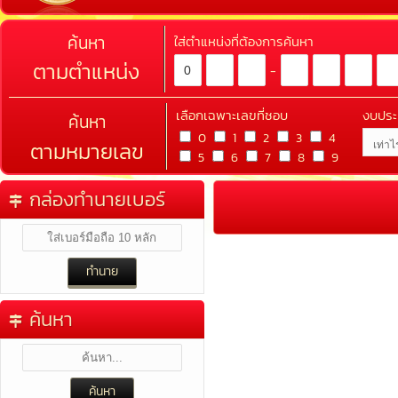
ค้นหา
ใส่ตำแหน่งที่ต้องการค้นหา
ตามตำแหน่ง
-
เลือกเฉพาะเลขที่ชอบ
งบปร
ค้นหา
0
1
2
3
4
ตามหมายเลข
5
6
7
8
9
กล่องทำนายเบอร์
ค้นหา