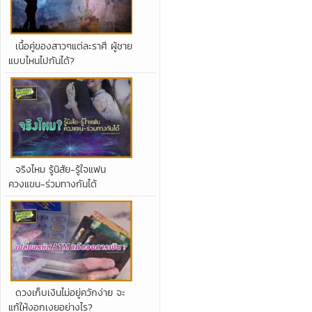
เนื้อคู่ของสาวๆแต่ละราศี ผู้ชาย
แบบไหนไปกันได้?
จริงไหม รู้นิสัย-รู้ใจแฟน
ควงแขน-ร่วมทางกันได้
ดวงเก็บเงินไม่อยู่ควักง่าย จะ
แก้ให้งอกเงยอย่างไร?