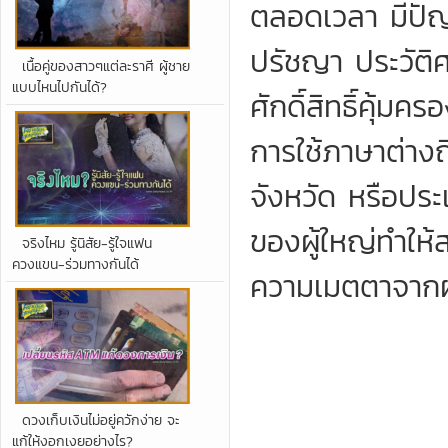
ตลอดเวลา มีปัญญ
ปรัชญา ประวัติศ
เนื้อคู่ของสาวๆแต่ละราศี ผู้ชาย
แบบไหนไปกันได้?
ศักดิ์สิทธิ์คุ้ม
การใช้ภาษาต่างถ
จังหวัด หรือปร
ของผู้ใหญ่ทำให้
จริงไหม รู้นิสัย-รู้ใจแฟน
ควงแขน-ร่วมทางกันได้
ความเมตตาจากผู
ดวงเก็บเงินไม่อยู่ควักง่าย จะ
แก้ให้งอกเงยอย่างไร?