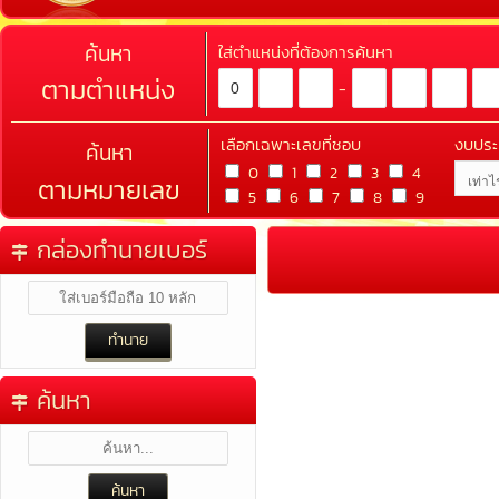
ค้นหา
ใส่ตำแหน่งที่ต้องการค้นหา
ตามตำแหน่ง
-
เลือกเฉพาะเลขที่ชอบ
งบปร
ค้นหา
0
1
2
3
4
ตามหมายเลข
5
6
7
8
9
กล่องทำนายเบอร์
ค้นหา