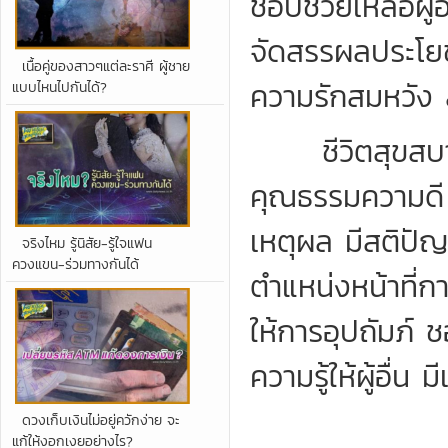
ชอบช่วยเหลือผู
จัดสรรผลประโยชน
เนื้อคู่ของสาวๆแต่ละราศี ผู้ชาย
ความรักสมหวัง 
แบบไหนไปกันได้?
ชีวิตสุขสบาย 
คุณธรรมความดี มี
เหตุผล มีสติปัญ
จริงไหม รู้นิสัย-รู้ใจแฟน
ควงแขน-ร่วมทางกันได้
ตำแหน่งหน้าที่กา
ให้การอุปถัมภ์
ความรู้ให้ผู้อื่
ดวงเก็บเงินไม่อยู่ควักง่าย จะ
แก้ให้งอกเงยอย่างไร?