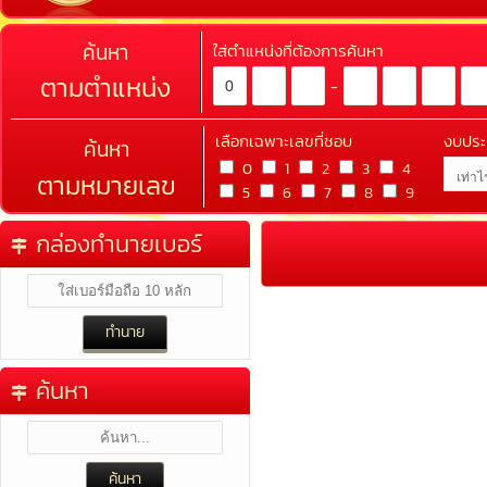
ค้นหา
ใส่ตำแหน่งที่ต้องการค้นหา
ตามตำแหน่ง
-
เลือกเฉพาะเลขที่ชอบ
งบปร
ค้นหา
0
1
2
3
4
ตามหมายเลข
5
6
7
8
9
กล่องทำนายเบอร์
ค้นหา