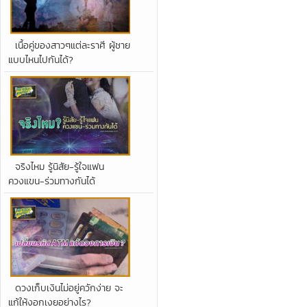
เนื้อคู่ของสาวๆแต่ละราศี ผู้ชาย
แบบไหนไปกันได้?
จริงไหม รู้นิสัย-รู้ใจแฟน
ควงแขน-ร่วมทางกันได้
ดวงเก็บเงินไม่อยู่ควักง่าย จะ
แก้ให้งอกเงยอย่างไร?