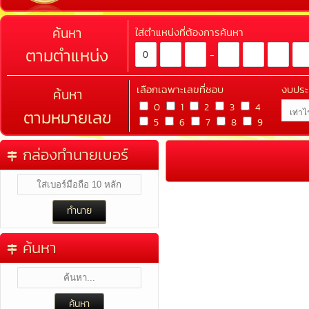
ค้นหา
ใส่ตำแหน่งที่ต้องการค้นหา
ตามตำแหน่ง
-
เลือกเฉพาะเลขที่ชอบ
งบปร
ค้นหา
0
1
2
3
4
ตามหมายเลข
5
6
7
8
9
กล่องทำนายเบอร์
ค้นหา