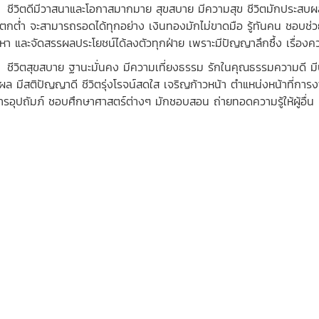
ิตดีมีวาสนาและโอกาสมากมาย สุขสบาย มีความสุข ชีวิตมักประสบผลสำเร็
มีตกต่ำ จะสามารถรอดได้ทุกอย่าง เงินทองมักไม่ขาดมือ รู้ทันคน ชอบช่ว
หา และจัดสรรผลประโยชน์ได้ลงตัวทุกฝ่าย เพราะมีปัญญาลึกซึ้ง เรื่องค
ิตสุขสบาย ฐานะมั่นคง มีความเที่ยงธรรม รักในคุณธรรมความดี มีบุคลิ
ผล มีสติปัญญาดี ชีวิตรุ่งโรจน์สดใส เจริญก้าวหน้า ตำแหน่งหน้าที่การงา
การอุปถัมภ์ ชอบศึกษาศาสตร์ต่างๆ มักชอบสอน ถ่ายทอดความรู้ให้ผู้อื