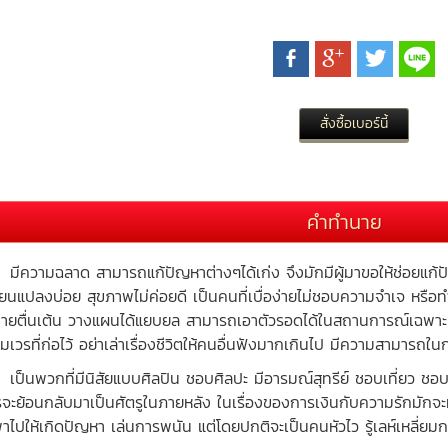
คำทำนาย
วามฉลาด สามารถแก้ปัญหาต่างๆได้เก่ง จึงมักมีผู้มาขอให้ช่อยแก้ปัญ
ี่ยนแปลงบ่อย สุขภาพไม่ค่อยดี เป็นคนที่เบื่อง่ายไม่ชอบความจำเจ หรือท
ทายตื่นเต้น วางแผนได้แยบยล สามารถเอาตัวรอดได้ในสถานการณ์เฉพาะหน้า ม
มเวรที่ก่อไว้ อย่าเล่าเรื่องชีวิตให้คนอื่นฟังมากเกินไป มีความสามารถใน
นพวกที่มีนิสัยแบบศิลปิน ชอบศิลปะ มีอารมณ์สุทรีย์ ชอบเที่ยว ชอบเข
รจะย้อนกลับมาเป็นศัตรูในภายหลัง ในเรื่องของการเงินกับความรักมักจ
าไปให้เกิดปัญหา เล่นการพนัน แต่โดยปกติจะเป็นคนหัวไว รู้เลห์เหลี่ยม