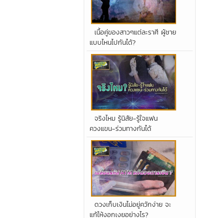
เนื้อคู่ของสาวๆแต่ละราศี ผู้ชาย
แบบไหนไปกันได้?
จริงไหม รู้นิสัย-รู้ใจแฟน
ควงแขน-ร่วมทางกันได้
ดวงเก็บเงินไม่อยู่ควักง่าย จะ
แก้ให้งอกเงยอย่างไร?