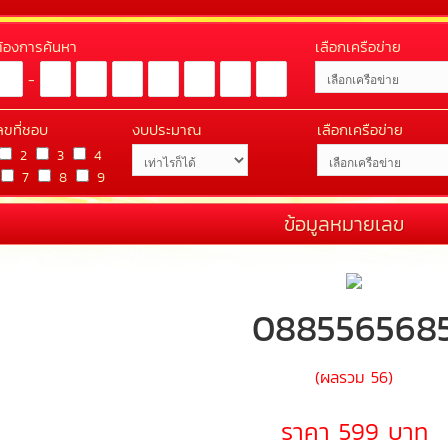
่ต้องการค้นหา
เลือกเครือข่าย
-
ลขที่ชอบ
งบประมาณ
เลือกเครือข่าย
2
3
4
7
8
9
ข้อมูลหมายเลข
088556568
(ผลรวม 56)
ราคา 599 บาท