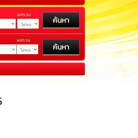
ผลรวม
ผลรวม
5