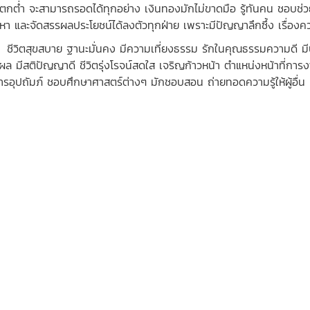
มีตกต่ำ จะสามารถรอดได้ทุกอย่าง เงินทองมักไม่ขาดมือ รู้ทันคน ชอบช่ว
หา และจัดสรรผลประโยชน์ได้ลงตัวทุกฝ่าย เพราะมีปัญญาลึกซึ้ง เรื่องค
ิตสุขสบาย ฐานะมั่นคง มีความเที่ยงธรรม รักในคุณธรรมความดี มีบุคลิ
ผล มีสติปัญญาดี ชีวิตรุ่งโรจน์สดใส เจริญก้าวหน้า ตำแหน่งหน้าที่การงา
การอุปถัมภ์ ชอบศึกษาศาสตร์ต่างๆ มักชอบสอน ถ่ายทอดความรู้ให้ผู้อื