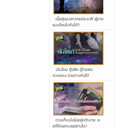
เนื้อคู่ของสาวๆแต่ละราศี ผู้ชาย
แบบไหนไปกันได้?
จริงไหม รู้นิสัย-รู้ใจแฟน
ควงแขน-ร่วมทางกันได้
ดวงเก็บเงินไม่อยู่ควักง่าย จะ
แก้ให้งอกเงยอย่างไร?