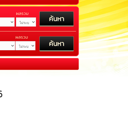
ผลรวม
ผลรวม
6