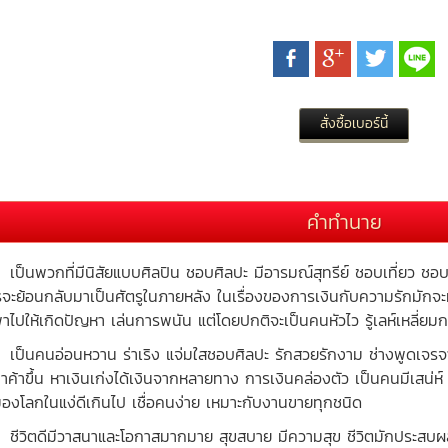
คำทำนาย
นพวกที่มีนิสัยแบบศิลปิน ชอบศิลปะ มีอารมณ์สุทรีย์ ชอบเที่ยว ชอบเข
รจะย้อนกลับมาเป็นศัตรูในภายหลัง ในเรื่องของการเงินกับความรักมักจ
าไปให้เกิดปัญหา เล่นการพนัน แต่โดยปกติจะเป็นคนหัวไว รู้เลห์เหลี่ยม
นคนอ่อนหวาน ร่าเริง แจ่มใสชอบศิลปะ รักสวยรักงาม ช่างพูดเจรจา เป
าค้าขึ้น หาเงินเก่งได้เงินจากหลายทาง การเงินคล่องตัว เป็นคนมีเสน่
มองโลกในแง่ดีเกินไป เชื่อคนง่าย เหมาะกับงานขายทุกชนิด
ิตดีมีวาสนาและโอกาสมากมาย สุขสบาย มีความสุข ชีวิตมักประสบผลสำเร็