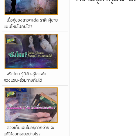
เนื้อคู่ของสาวๆแต่ละราศี ผู้ชาย
แบบไหนไปกันได้?
จริงไหม รู้นิสัย-รู้ใจแฟน
ควงแขน-ร่วมทางกันได้
ดวงเก็บเงินไม่อยู่ควักง่าย จะ
แก้ให้งอกเงยอย่างไร?