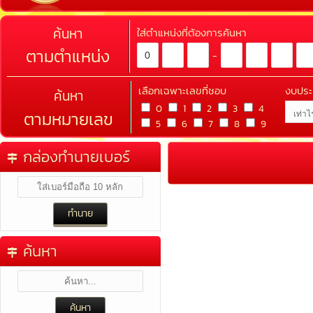
ค้นหา
ใส่ตำแหน่งที่ต้องการค้นหา
ตามตำแหน่ง
-
เลือกเฉพาะเลขที่ชอบ
งบปร
ค้นหา
0
1
2
3
4
ตามหมายเลข
5
6
7
8
9
กล่องทำนายเบอร์
ค้นหา